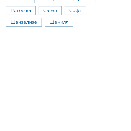
Рогожка
Сатен
Софт
Шанзелизе
Шенилл