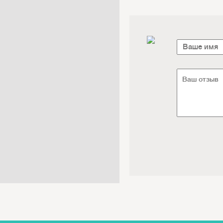
Электроника / Электротехника
Транспорт / Грузоперевозки
Мебель / Материалы /
Фурнитура
Интернет / Связь / IT
Автосервис / Автотовары
Реклама / Полиграфия / СМИ
Товары для животных /
Ветеринария
Досуг / Развлечения / Еда
Юридические / финансовые
услуги
Хозтовары / Канцелярия /
Упаковка