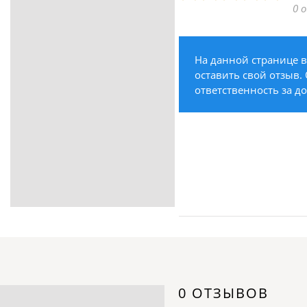
0 
ритуальные услуги
Медицина / Здоровье /
Красота
На данной странице в
Строительство /
оставить свой отзыв. 
Недвижимость / Ремонт
ответственность за д
Одежда / Обувь
Текстиль / Предметы
интерьера
Культура / Искусство / Религия
Город / Власть
Спорт / Отдых / Туризм
Образование / Работа /
Карьера
Компьютеры / Бытовая
техника / Офисная техника
Охрана / Безопасность
0 ОТЗЫВОВ
Металлы / Топливо / Химия