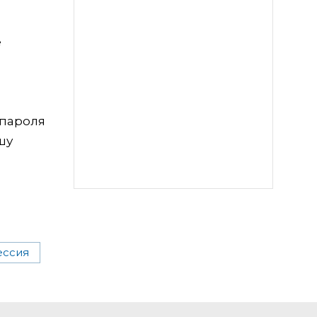
е
 пароля
шу
ессия