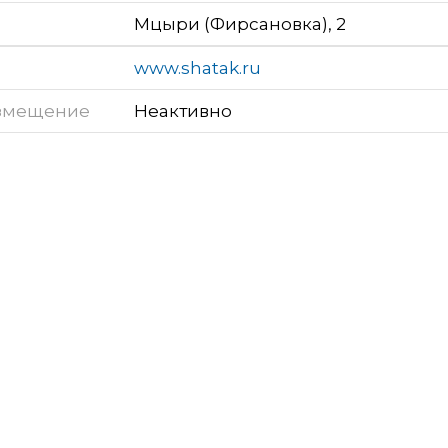
Мцыри (Фирсановка), 2
www.shatak.ru
змещение
Неактивно