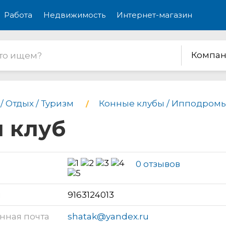
Работа
Недвижимость
Интернет-магазин
Компан
/ Отдых / Туризм
Конные клубы / Ипподром
й клуб
0 отзывов
н
9163124013
нная почта
shatak@yandex.ru