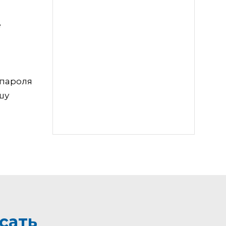
е
 пароля
шу
сать