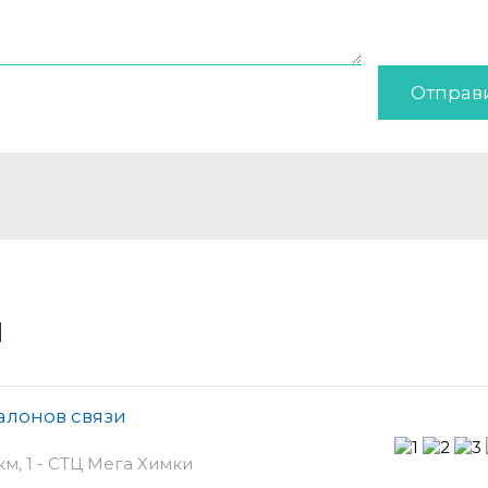
Отправ
и
алонов связи
м, 1 - СТЦ Мега Химки