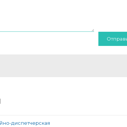
Отправ
и
ийно-диспетчерская