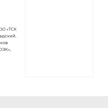
ОО «ТСК
радский,
иков
ОЭК»,