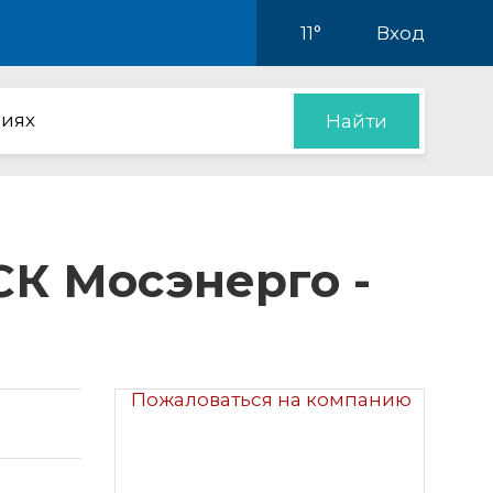
11°
Вход
иях
Найти
К Мосэнерго -
Пожаловаться на компанию