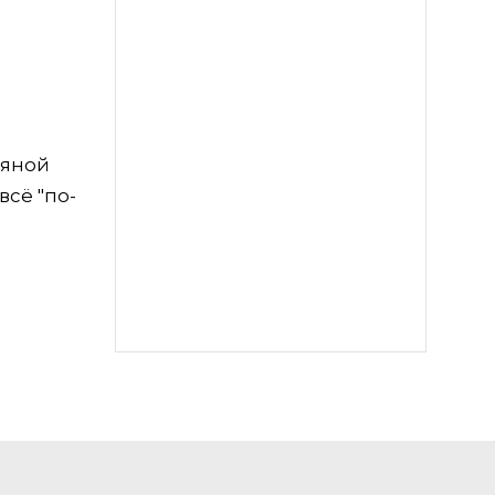
дяной
всё "по-