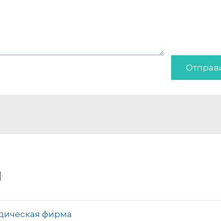
Отправ
и
идическая фирма