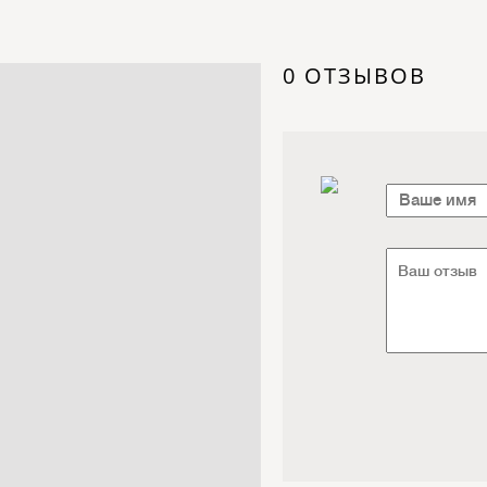
Электроника / Электротехника
Транспорт / Грузоперевозки
Мебель / Материалы /
0 ОТЗЫВОВ
Фурнитура
Интернет / Связь / IT
Автосервис / Автотовары
Реклама / Полиграфия / СМИ
Товары для животных /
Ветеринария
Досуг / Развлечения / Еда
Юридические / финансовые
услуги
Хозтовары / Канцелярия /
Упаковка