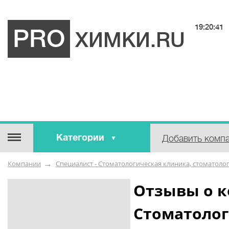
19:20:41
PRO
ХИМКИ.RU
Категории
Добавить комп
Строительные / отделочные
Компании
Специалист - Стоматологическая клиника, стоматоло
материалы
Оборудование / Инструмент
Отзывы о к
Аварийные / справочные /
Стоматолог
экстренные службы
Коммунальные / бытовые /