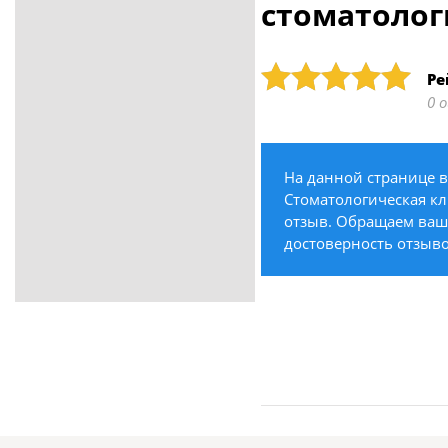
стоматолог
ритуальные услуги
Медицина / Здоровье /
Красота
Рейтинг: 5
Ре
Строительство /
0 
Недвижимость / Ремонт
Одежда / Обувь
Текстиль / Предметы
На данной странице в
интерьера
Стоматологическая кл
Культура / Искусство / Религия
отзыв. Обращаем ваше 
достоверность отзыво
Город / Власть
Спорт / Отдых / Туризм
Образование / Работа /
Карьера
Компьютеры / Бытовая
техника / Офисная техника
Охрана / Безопасность
Металлы / Топливо / Химия