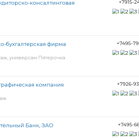
+7915-2
аудиторско-консалтинговая
+7495-79
ко-бухгалтерская фирма
этаж, универсам Пятерочка
+7926-93
играфическая компания
таж
+7495-6
тельный Банк, ЗАО