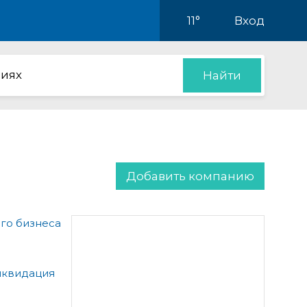
11°
Вход
иях
Найти
Добавить компанию
го бизнеса
иквидация