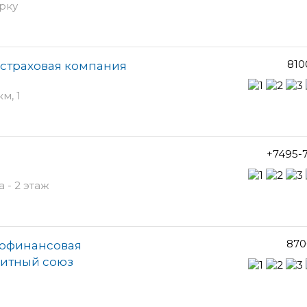
арку
810
 страховая компания
м, 1
+7495-7
 - 2 этаж
870
рофинансовая
дитный союз