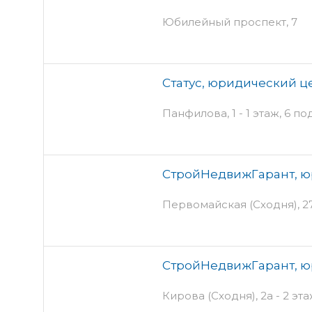
Юбилейный проспект, 7
Статус, юридический ц
Панфилова, 1 - 1 этаж, 6 п
СтройНедвижГарант, ю
Первомайская (Сходня), 27 
СтройНедвижГарант, ю
Кирова (Сходня), 2а - 2 эт