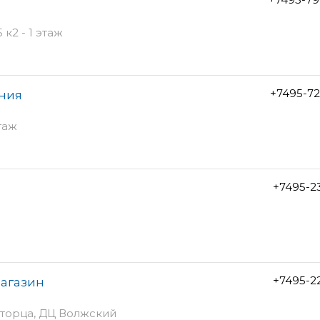
к2 - 1 этаж
+7495-7
ания
таж
+7495-2
+7495-2
агазин
с торца, ДЦ Волжский