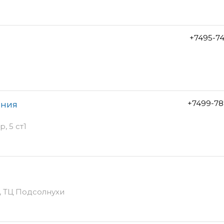
+7495-7
+7499-78
ания
, 5 ст1
ж, ТЦ Подсолнухи