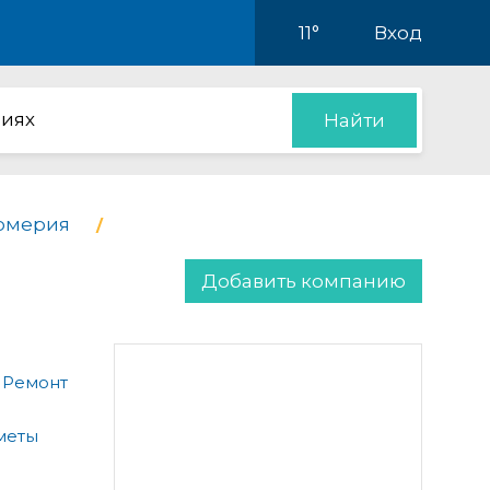
11°
Вход
иях
Найти
фюмерия
Добавить компанию
 Ремонт
меты