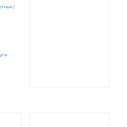
тных /
уги