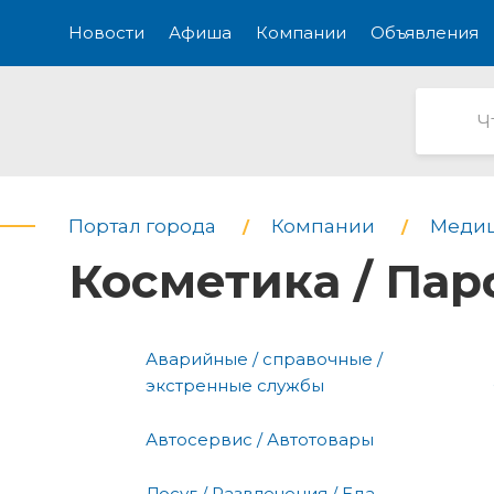
Новости
Афиша
Компании
Объявления
Портал города
Компании
Медиц
Косметика / Па
Аварийные / справочные /
экстренные службы
Автосервис / Автотовары
Досуг / Развлечения / Еда