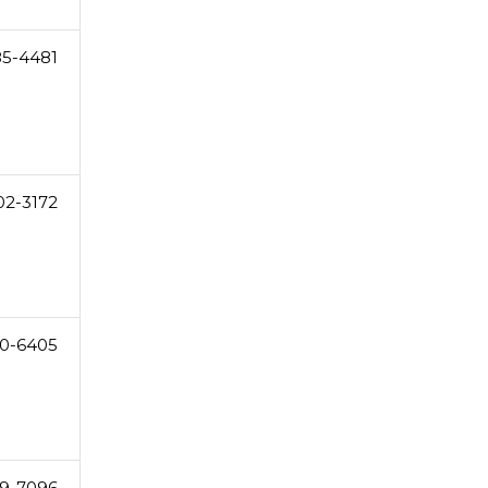
85-4481
02-3172
0-6405
9-7096