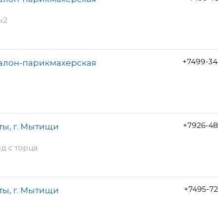
к2
+7499-34
алон-парикмахерская
+7926-48
ты, г. Мытищи
од с торца
+7495-7
ты, г. Мытищи