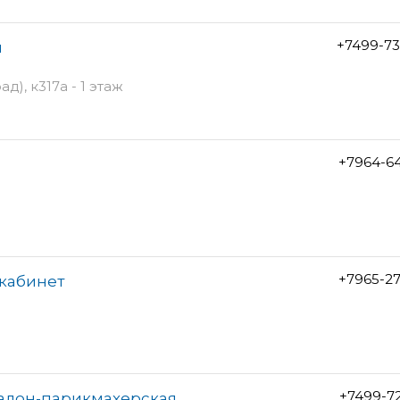
+7499-73
ы
), к317а - 1 этаж
+7964-6
+7965-2
 кабинет
+7499-7
алон-парикмахерская