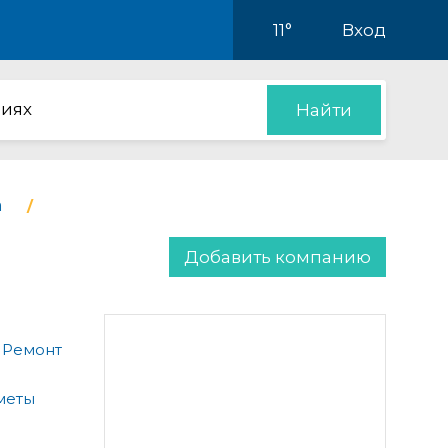
11°
Вход
иях
Найти
а
Добавить компанию
 Ремонт
меты