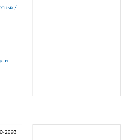
тных /
уги
8-2893