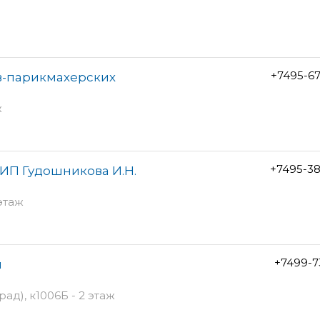
+7495-6
ов-парикмахерских
ж
+7495-3
 ИП Гудошникова И.Н.
 этаж
+7499-7
ы
ад), к1006Б - 2 этаж