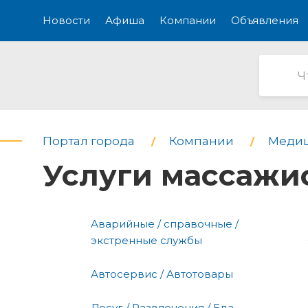
Новости
Афиша
Компании
Объявления
Портал города
Компании
Медиц
Услуги массажи
Аварийные / справочные /
экстренные службы
Автосервис / Автотовары
Досуг / Развлечения / Еда