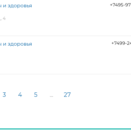
+7495-97
ы и здоровья
, 4
+7499-2
ы и здоровья
3
4
5
...
27