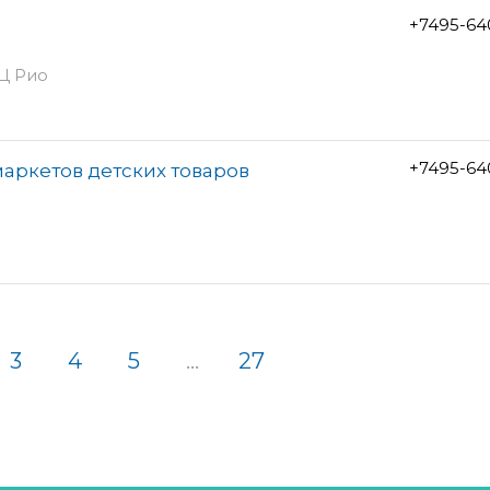
+7495-64
РЦ Рио
+7495-64
аркетов детских товаров
3
4
5
...
27