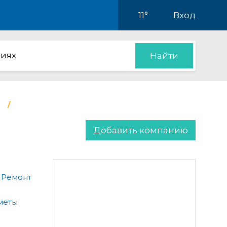
11°
Вход
иях
Найти
Добавить компанию
 Ремонт
меты