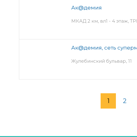
Ак@демия
МКАД 2 км, вл1 - 4 этаж, Т
Ак@демия, сеть суперм
Жулебинский бульвар, 11
1
2