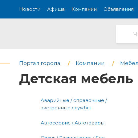
Новости
Афиша
Компании
Объявления
Портал города
Компании
Мебел
Детская мебель
Аварийные / справочные /
экстренные службы
Автосервис / Автотовары
Досуг / Развлечения / Еда