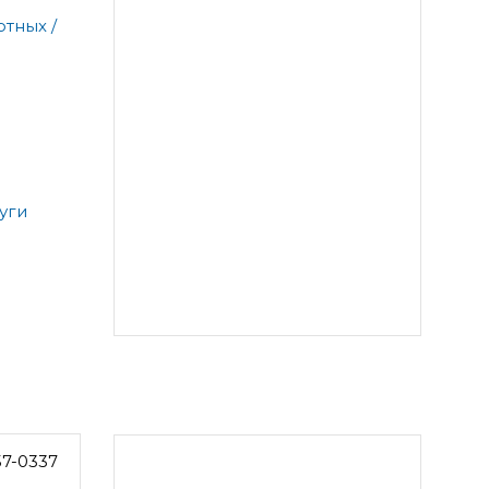
тных /
уги
57-0337