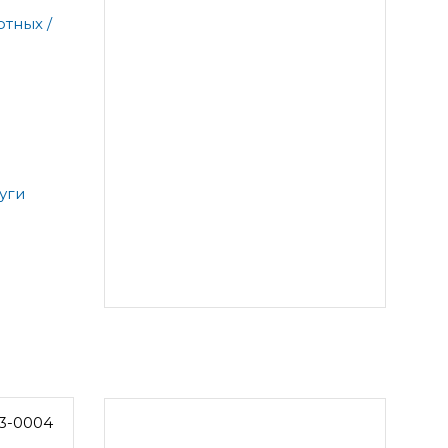
тных /
уги
3-0004