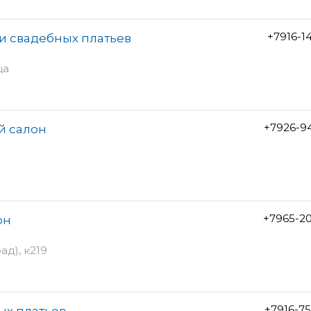
+7916-1
 и свадебных платьев
ца
+7926-9
й салон
+7965-2
он
д), к219
+7916-7
ых платьев