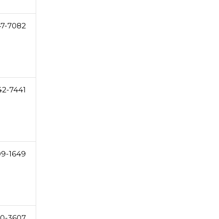
47-7082
42-7441
09-1649
50-3607