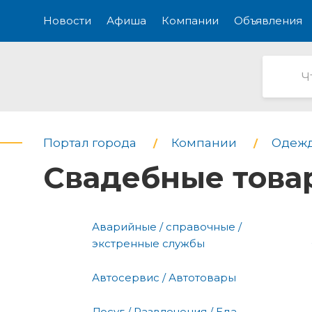
Новости
Афиша
Компании
Объявления
Портал города
Компании
Одежд
Свадебные това
Аварийные / справочные /
экстренные службы
Автосервис / Автотовары
Досуг / Развлечения / Еда