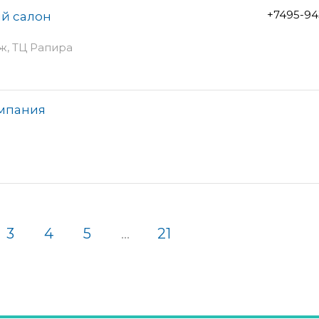
+7495-94
ый салон
аж, ТЦ Рапира
омпания
3
4
5
...
21