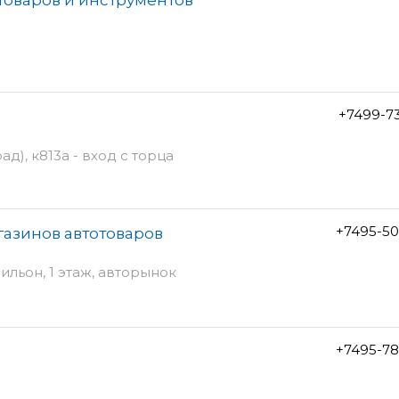
+7499-7
д), к813а - вход с торца
+7495-50
газинов автотоваров
вильон, 1 этаж, авторынок
+7495-78