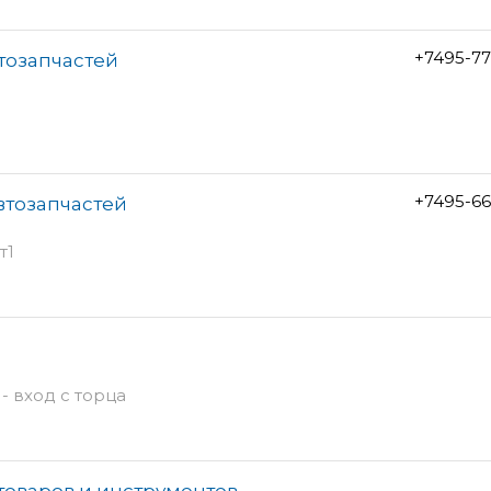
+7495-7
втозапчастей
+7495-6
втозапчастей
т1
 - вход с торца
отоваров и инструментов