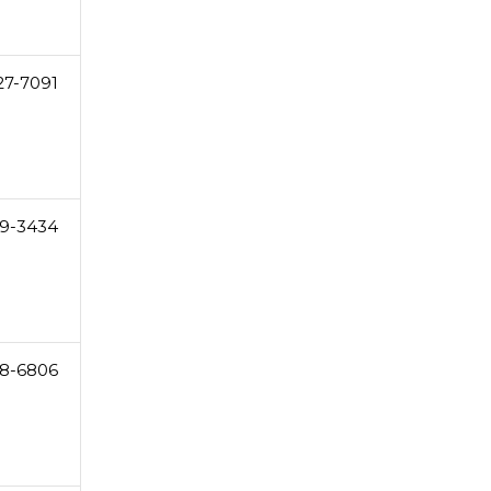
27-7091
9-3434
8-6806