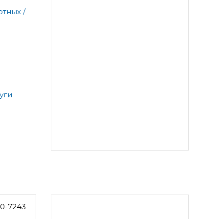
тных /
уги
0-7243