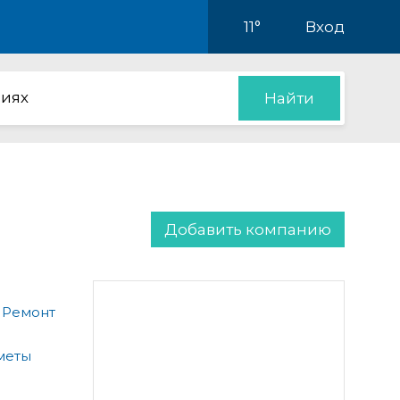
11°
Вход
иях
Найти
Добавить компанию
 Ремонт
меты