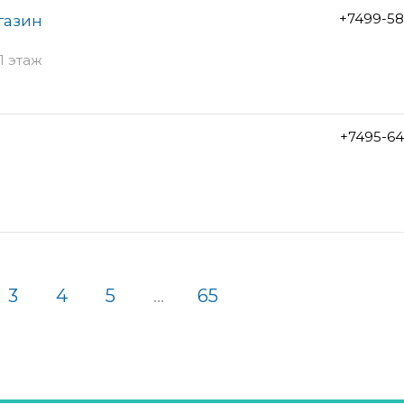
+7499-58
газин
1 этаж
+7495-64
3
4
5
...
65