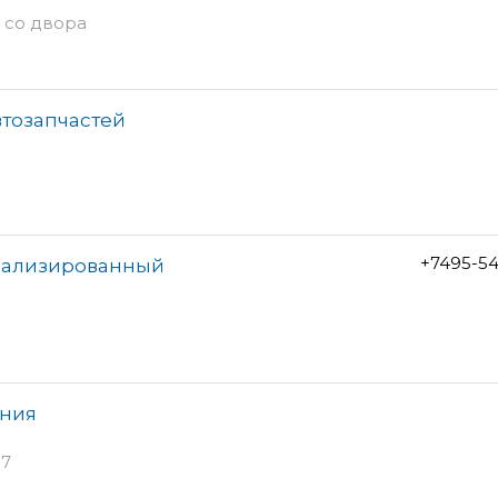
д со двора
втозапчастей
+7495-5
иализированный
ания
37