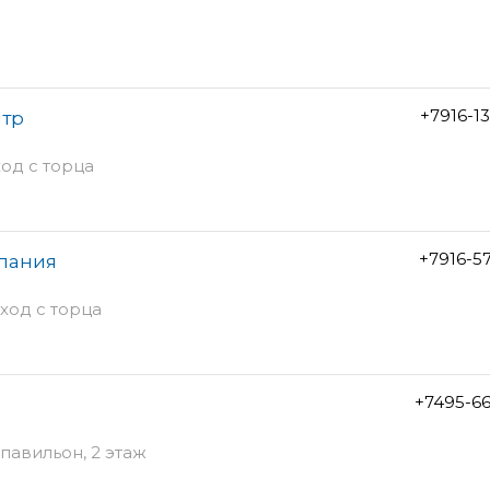
+7916-1
нтр
ход с торца
+7916-5
мпания
вход с торца
+7495-6
 павильон, 2 этаж