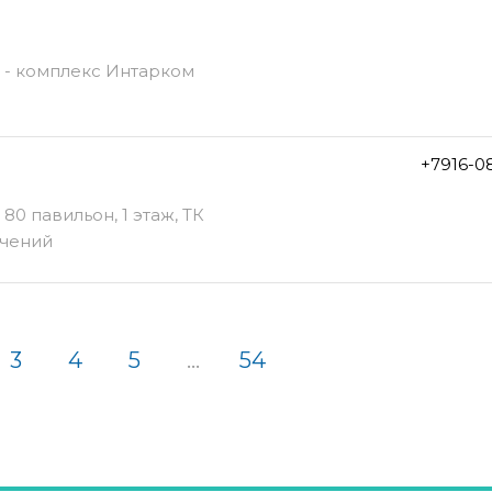
1 - комплекс Интарком
+7916-0
 80 павильон, 1 этаж, ТК
ечений
3
4
5
...
54