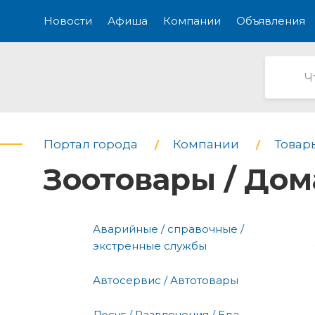
Новости
Афиша
Компании
Объявления
Портал города
Компании
Товар
Зоотовары / До
Аварийные / справочные /
экстренные службы
Автосервис / Автотовары
Досуг / Развлечения / Еда