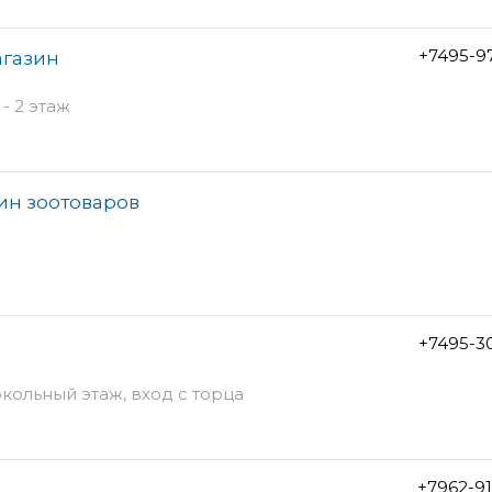
+7495-9
агазин
- 2 этаж
ин зоотоваров
+7495-3
окольный этаж, вход с торца
+7962-9