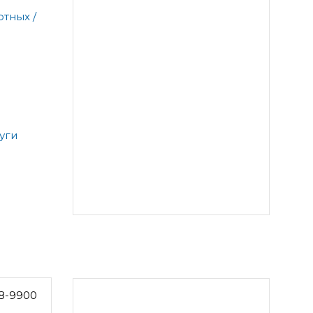
тных /
уги
8-9900