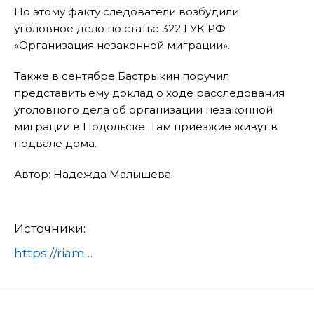
По этому факту следователи возбудили
уголовное дело по статье 322.1 УК РФ
«Организация незаконной миграции».
Также в сентябре Бастрыкин поручил
представить ему доклад о ходе расследования
уголовного дела об организации незаконной
миграции в Подольске. Там приезжие живут в
подвале дома.
Автор: Надежда Малышева
Источники:
https://riamo.ru/news/proisshestviya/bastrykin-zainteresovalsja-obschezhitiem-dlja-migrantov-v-strojaschemsja-zhk-v-himkah/