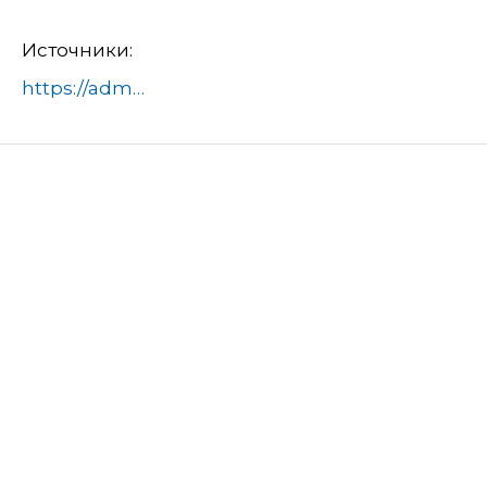
Источники:
https://admhimki.ru/novosti/:id40656