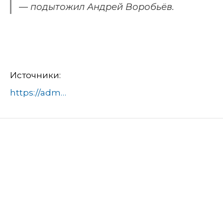
— подытожил Андрей Воробьёв.
Источники:
https://admhimki.ru/novosti/:id79214