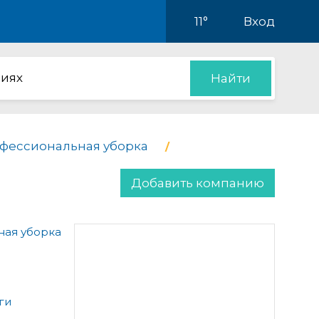
11°
Вход
иях
Найти
фессиональная уборка
Добавить компанию
ая уборка
ги