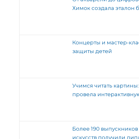
Химок создала эталон 
Концерты и мастер-кла
защиты детей
Учимся читать картины
провела интерактивну
Более 190 выпускнико
искусств получили ди