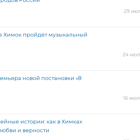
ародов России
29 июл
бе Химок пройдёт музыкальный
24 июля
ремьера новой постановки «8
16 июля
ейные истории: как в Химках
любви и верности