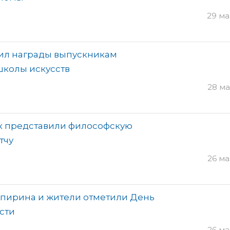
29 ма
ил награды выпускникам
школы искусств
28 ма
к представили философскую
тчу
26 ма
Спирина и жители отметили День
сти
26 ма