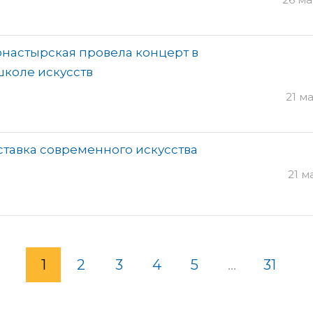
настырская провела концерт в
коле искусств
21 ма
ставка современного искусства
21 ма
1
2
3
4
5
...
31