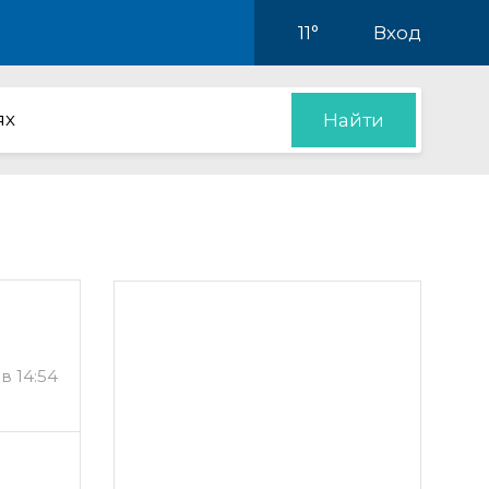
11°
Вход
ях
Найти
в 14:54