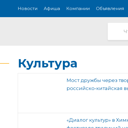
Новости
Афиша
Компании
Объявления
Культура
Мост дружбы через твор
российско‑китайская в
«Диалог культур» в Химк