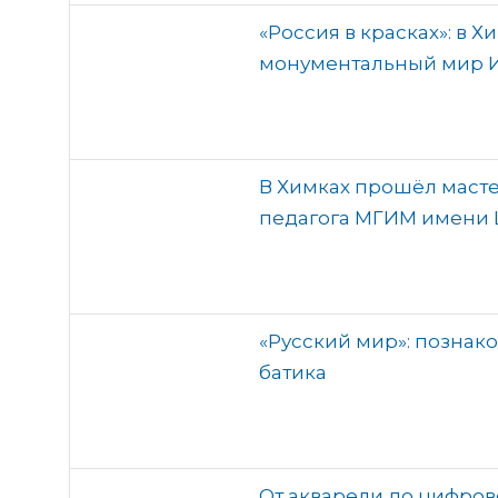
«Россия в красках»: в
монументальный мир И
В Химках прошёл масте
педагога МГИМ имени
«Русский мир»: познако
батика
От акварели до цифров