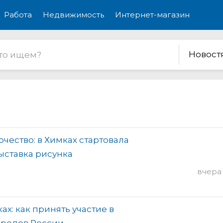
Работа
Недвижимость
Интернет-магазин
Новост
чество: в Химках стартовала
ыставка рисунка
вчера 
ах: как принять участие в