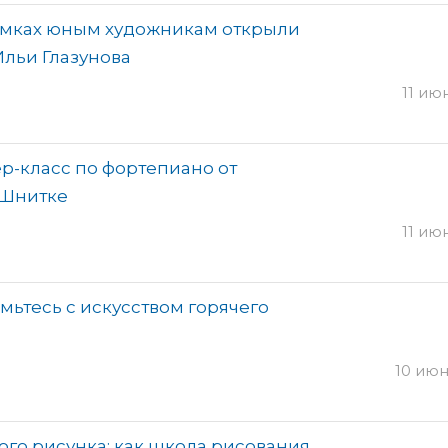
 Химках юным художникам открыли
льи Глазунова
11 июн
р-класс по фортепиано от
 Шнитке
11 июн
мьтесь с искусством горячего
10 июня
ого рисунка: как школа рисования