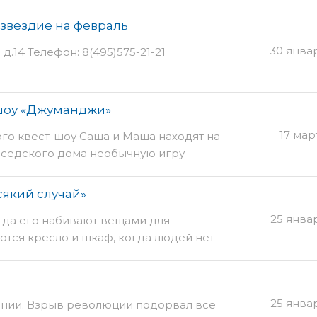
 и Робототехники РобоХимки
сс можно по телефону: ☎+7(495)005-13-
звездие на февраль
ах?🐘 Раскрыть не только секреты этих
30 янва
д.14 Телефон: 8(495)575-21-21
🏺📜, поражающих своими размерами,
омощи робототехники⚙ и схемотехники
Школе Программирования и
! ⏰В субботу,
шоу «Джуманджи»
17 мар
го квест-шоу Саша и Маша находят на
седского дома необычную игру
сякий случай»
25 янва
гда его набивают вещами для
тся кресло и шкаф, когда людей нет
тверждал, что у каждого предмета, у
ория, своя сказка. Рассказывая о себе,
 нас с вами. Несколько таких сказок
25 янва
онии. Взрыв революции подорвал все
ев это удивительное представление. Вы