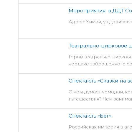
Школа Программирования
Записаться на мастер-кла
Мероприятия в ДДТ Со
98 Что вы знаете о мамонт
Адрес: Химки, ул.Данилова 
вымерших млекопитающих
но и воссоздать их при п
💡 смогут ребята (9+) в 
Робототехники РобоХимки
Театрально-цирковое 
Герои театрально-цирково
чердаке заброшенного со
«Джуманджи».
Спектакль «Сказки на в
О чём думает чемодан, ко
путешествия? Чем занимаю
дома? Великий Андерсен у
каждой вещи есть своя ист
Спектакль «Бег»
вещи проговариваются и о
Российская империя в аг
вы будете знать, посмотр