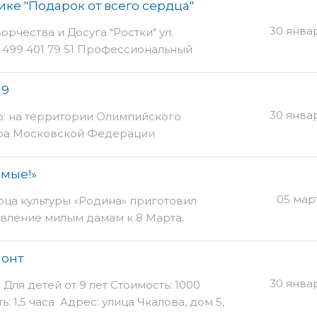
ике "Подарок от всего сердца"
 дети.
30 янва
орчества и Досуга "Ростки" ул.
8 499 401 79 51 Профессиональный
ь керамики Центра Творчества и
Уткина проведет мастер-класс для тех,
19
вал свои силы в такой удивительной
30 янва
о: на территории Олимпийского
 поучимся творить вместе. А может
тра Московской Федерации
рерастет в хобби и вы с большим
Пройдут XXII традиционные
иматься этим еще долгие годы.
гонкам «Московская лыжня – 2019» для
ом себя, своих
имые!»
и предприятий города Москвы и
05 мар
рца культуры «Родина» приготовил
ию в соревнованиях «Московская
вление милым дамам к 8 Марта.
я все желающие, имеющие
ку и допуск врача. Участники
ключительно допускаются только при
монт
30 янва
0 Для детей от 9 лет Стоимость: 1000
 1,5 часа Адрес: улица Чкалова, дом 5,