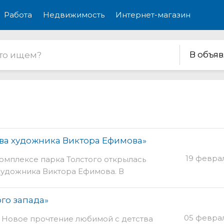
Работа
Недвижимость
Интернет-магазин
В объя
ва художника Виктора Ефимова»
19 февра
омплексе парка Толстого открылась
художника Виктора Ефимова. В
, по словам автора, живописные
которых выполнена в академическом
го запада»
м к символизму и постимпрессионизму.
05 феврал
. Новое прочтение любимой с детства
 трех классических жанрах – пейзаж,