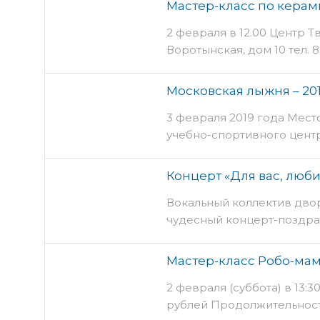
Мастер-класс по керам
смогут как взрослые, так и
2 февраля в 12.00 Центр Тв
Воротынская, дом 10 тел. 
керамист и преподавател
Досуга "Ростки" Светлана 
Московская лыжня – 20
кто еще ни разу не пробо
3 февраля 2019 года Мест
форме искусства. Давайте
учебно-спортивного цен
быть этот эксперимент пе
профсоюзов «Планерная» 
удовольствием будете зан
соревнования по лыжным 
Радовать своим творчеств
Концерт «Для вас, люб
трудящихся организаций 
Вокальный коллектив дво
членов их семей. К участ
чудесный концерт-поздра
лыжня-2019» допускаютс
соответствующую подготов
соревнований до 17 лет в
Мастер-класс Робо-ма
наличии допуска врача,
2 февраля (суббота) в 13:3
рублей Продолжительность: