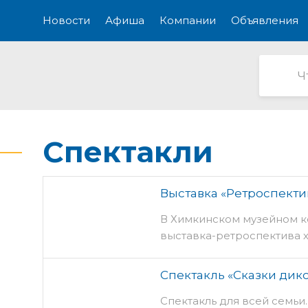
Новости
Афиша
Компании
Объявления
Спектакли
Выставка «Ретроспекти
В Химкинском музейном к
выставка-ретроспектива 
экспозиции представлены
произведения, часть из 
Спектакль «Сказки дико
стиле, а часть – в близко
Спектакль для всей семьи
Виктор Ефимов работает в