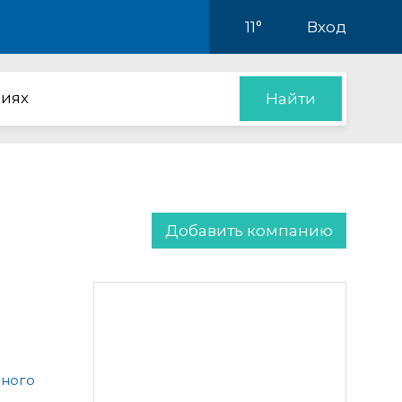
11°
Вход
иях
Найти
Добавить компанию
чного