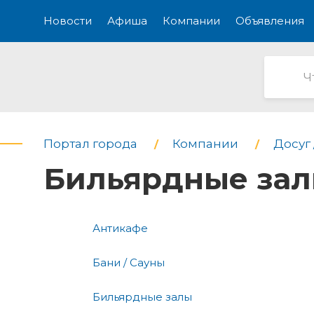
Новости
Афиша
Компании
Объявления
Портал города
Компании
Досуг 
Бильярдные за
Антикафе
Бани / Сауны
Бильярдные залы