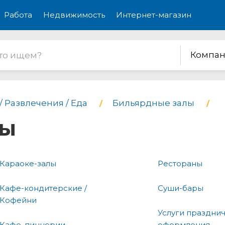
Работа
Недвижимость
Интернет-магазин
Компан
/ Развлечения / Еда
Бильярдные залы
лы
Караоке-залы
Рестораны
Кафе-кондитерские /
Суши-бары
Кофейни
Услуги праздни
Кафе, пиццерии
оформления