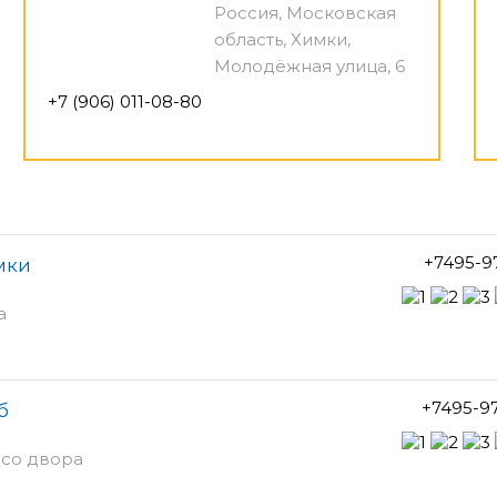
Россия, Московская
область, Химки,
Молодёжная улица, 6
+7 (906) 011-08-80
+7495-9
мки
а
+7495-9
б
д со двора