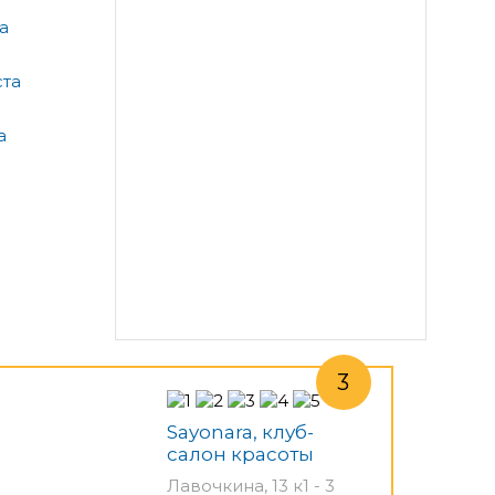
а
ста
а
Sayonara, клуб-
салон красоты
Лавочкина, 13 к1 - 3