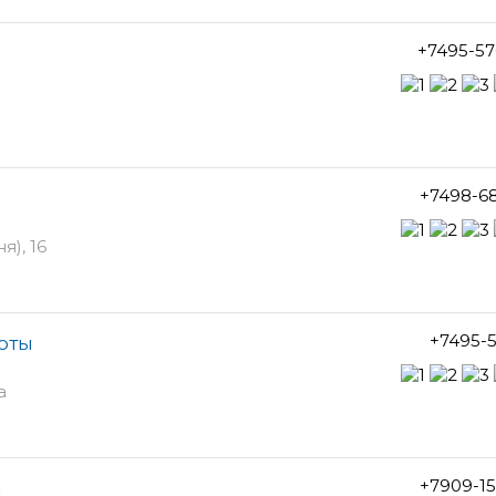
+7495-57
+7498-6
), 16
+7495-5
соты
а
+7909-1
ы