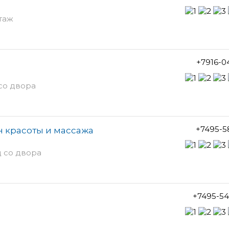
этаж
+7916-0
 со двора
+7495-5
н красоты и массажа
д со двора
+7495-54