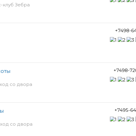
с-клуб Зебра
+7498-6
+7498-72
соты
ход со двора
+7495-64
ты
ход со двора