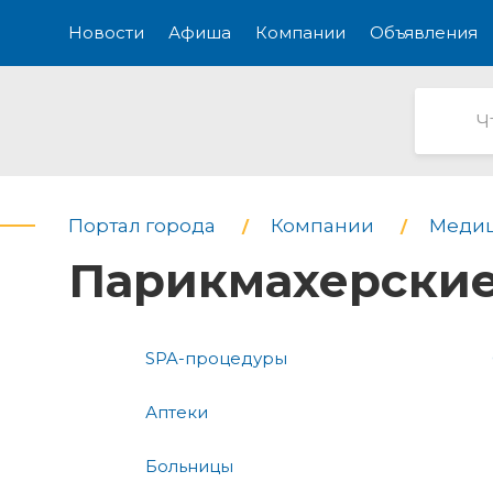
Новости
Афиша
Компании
Объявления
Портал города
Компании
Медиц
Парикмахерски
SPA-процедуры
Аптеки
Больницы