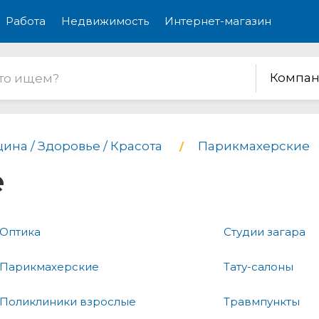
Работа
Недвижимость
Интернет-магазин
Компан
ина / Здоровье / Красота
Парикмахерские
е
Оптика
Студии загара
Парикмахерские
Тату-салоны
Поликлиники взрослые
Травмпункты