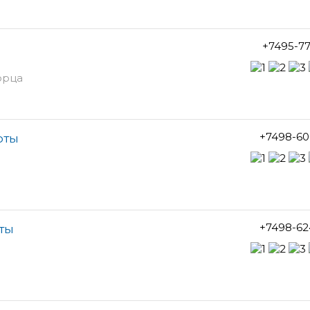
+7495-7
орца
+7498-60
оты
+7498-62
ты