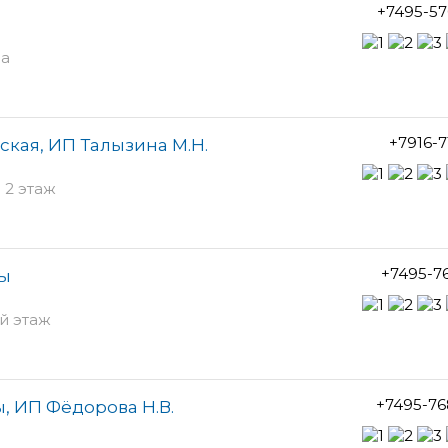
+7495-57
ра
+7916-7
ская, ИП Талызина М.Н.
- 2 этаж
+7495-7
ты
й этаж
+7495-76
, ИП Фёдорова Н.В.